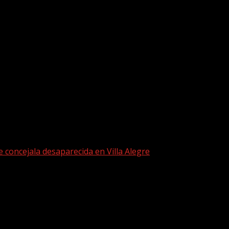
 concejala desaparecida en Villa Alegre
 búsqueda de concejala desaparecida en V