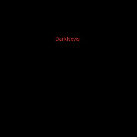
5 diciembre, 2025
Facebook
instagram
© 2025 Tele2 Web | Todos los derechos reservados |
Política de Privacidad
|
DarkNews
por AF themes.