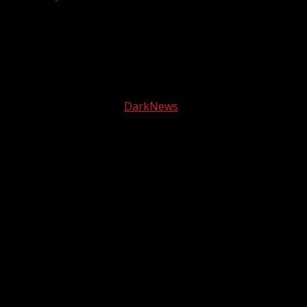
5 diciembre, 2025
Facebook
instagram
© 2025 Tele2 Web | Todos los derechos reservados |
Política de Privacidad
|
DarkNews
por AF themes.