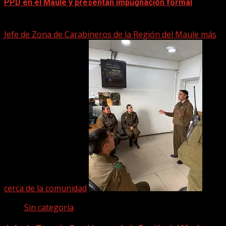
PPD en el Maule y presentan impugnación formal
2 junio, 2026
Jefe de Zona de Carabineros de la Región del Maule más
cerca de la comunidad
Sin categoría