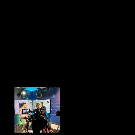
ecológica que promueve el cuidado del medio
ambiente y conciencia sustentable en la comunidad.
Hoy en día,
Tele2 Web
ha trasladado su sede al corazón
de la provincia, en la
comuna de Longaví
, extendiendo
su cobertura a toda la provincia de Linares a través de los
canales
2
.6 del cable operador
Intersur
.
Nuestro compromiso sigue siendo el mismo desde el
primer día: ser un medio
cercano, transparente y al
servicio de la gente
, acompañando a nuestras
comunidades en cada paso, difundiendo su cultura, sus
noticias y sus sueños.