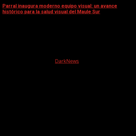
Parral inaugura moderno equipo visual: un avance
histórico para la salud visual del Maule Sur
5 diciembre, 2025
Facebook
instagram
© 2025 Tele2 Web | Todos los derechos reservados |
Política de Privacidad
|
DarkNews
por AF themes.