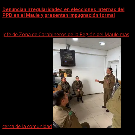
Denuncian irregularidades en elecciones internas del
PPD en el Maule y presentan impugnación formal
2 junio, 2026
Jefe de Zona de Carabineros de la Región del Maule más
cerca de la comunidad