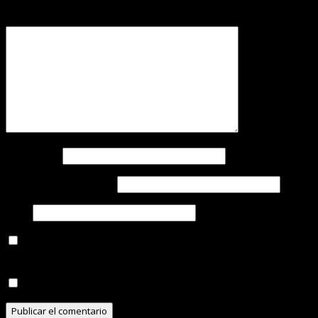
Comentario
*
Nombre
*
Correo electrónico
*
Web
Recibir un correo electrónico con los siguientes
comentarios a esta entrada.
Recibir un correo electrónico con cada nueva entrada.