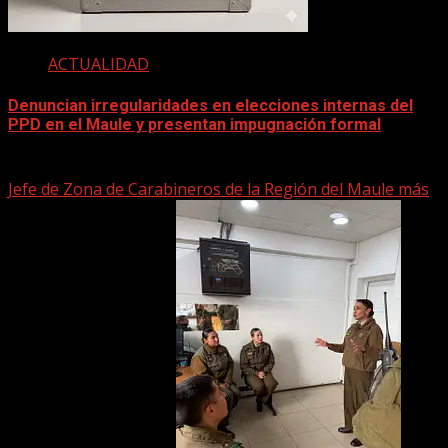
ACTUALIDAD
Denuncian irregularidades en elecciones internas del
PPD en el Maule y presentan impugnación formal
2 junio, 2026
Jefe de Zona de Carabineros de la Región del Maule más