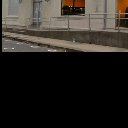
Durante la mañana de este viernes, personal de
Carabineros acudió a un llamado de alerta realizado por
transeúntes, quienes informaron sobre la presencia de
un hombre herido al interior del cajero automático de
Banco Estado, ubicado en calle Balmaceda, comuna de
Parral.
En el lugar, funcionarios policiales constataron que se
trataba de un hombre de 23 años que presentaba una
lesión en la zona del tórax atribuible a un arma blanca.
Según detalló el teniente Omar Manríquez, de la Tercera