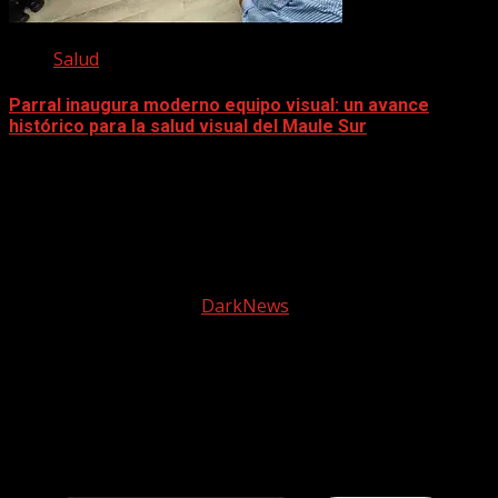
Salud
Parral inaugura moderno equipo visual: un avance
histórico para la salud visual del Maule Sur
5 diciembre, 2025
Facebook
instagram
© 2025 Tele2 Web | Todos los derechos reservados |
Política de Privacidad
|
DarkNews
por AF themes.
Descubre más desde Tele 2
Web
Suscríbete ahora para seguir leyendo y obtener
acceso al archivo completo.
Escribe tu correo electrónico…