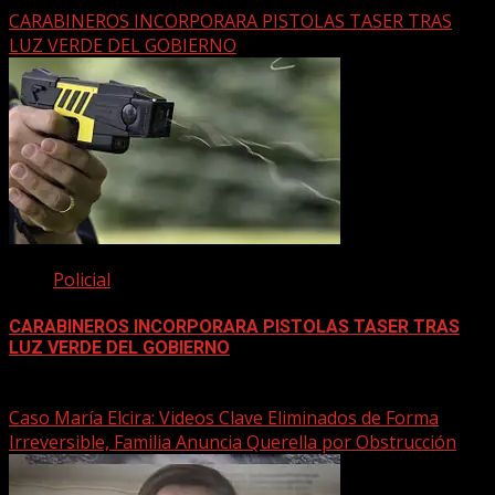
CARABINEROS INCORPORARA PISTOLAS TASER TRAS
LUZ VERDE DEL GOBIERNO
Policial
CARABINEROS INCORPORARA PISTOLAS TASER TRAS
LUZ VERDE DEL GOBIERNO
27 agosto, 2025
Caso María Elcira: Videos Clave Eliminados de Forma
Irreversible, Familia Anuncia Querella por Obstrucción