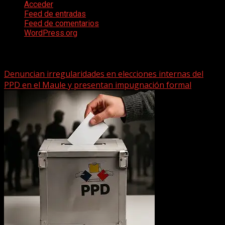
Acceder
Feed de entradas
Feed de comentarios
WordPress.org
Te pueden interesar
Denuncian irregularidades en elecciones internas del
PPD en el Maule y presentan impugnación formal