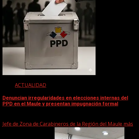
ACTUALIDAD
Denuncian irregularidades en elecciones internas del
PPD en el Maule y presentan impugnación formal
2 junio, 2026
Jefe de Zona de Carabineros de la Región del Maule más