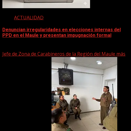
ACTUALIDAD
Denuncian irregularidades en elecciones internas del
PPD en el Maule y presentan impugnación formal
2 junio, 2026
Jefe de Zona de Carabineros de la Región del Maule más