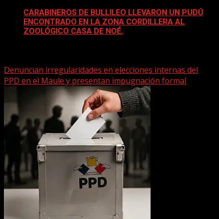
CARABINEROS DE BULLILEO LLEVARON UN PUDÚ
ENCONTRADO EN LA ZONA CORDILLERA AL
ZOOLÓGICO CASA DE NOÉ.
18 abril, 2025
Denuncian irregularidades en elecciones internas del
PPD en el Maule y presentan impugnación formal