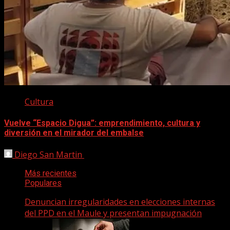
Cultura
Vuelve “Espacio Digua”: emprendimiento, cultura y
diversión en el mirador del embalse
Diego San Martin
19 noviembre, 2025
Más recientes
Populares
Denuncian irregularidades en elecciones internas
del PPD en el Maule y presentan impugnación