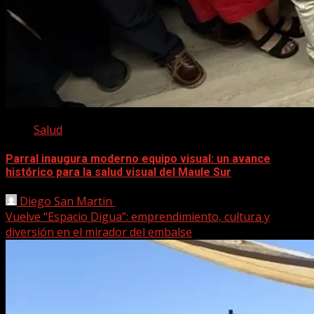
Salud
Parral inaugura moderno equipo visual: un avance
histórico para la salud visual del Maule Sur
Diego San Martin
5 diciembre, 2025
Vuelve “Espacio Digua”: emprendimiento, cultura y
diversión en el mirador del embalse