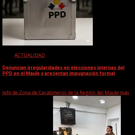
ACTUALIDAD
Denuncian irregularidades en elecciones internas del
PPD en el Maule y presentan impugnación formal
2 junio, 2026
Jefe de Zona de Carabineros de la Región del Maule más