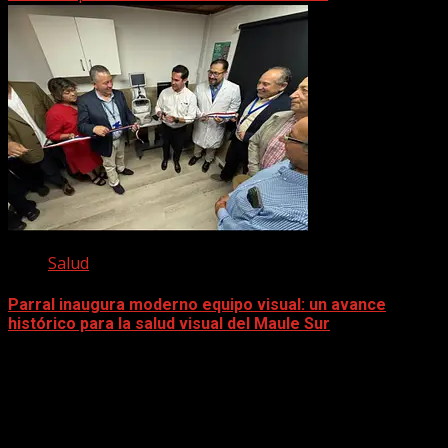
Salud
Parral inaugura moderno equipo visual: un avance
histórico para la salud visual del Maule Sur
5 diciembre, 2025
Facebook
instagram