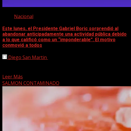
Nacional
Este lunes, el Presidente Gabriel Boric sorprendió al
abandonar anticipadamente una actividad pública debido
a lo que calificó como un “imponderable”. El motivo
conmovió a todos
Diego San Martin
27 octubre, 2025
El mandatario explicó que debía despedirse de “alguien
que está a punto de partir”, y luego se...
Leer Más
SALMON CONTAMINADO