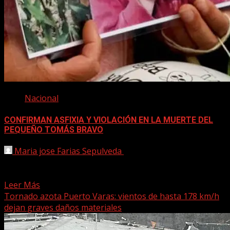
Nacional
CONFIRMAN ASFIXIA Y VIOLACIÓN EN LA MUERTE DEL
PEQUEÑO TOMÁS BRAVO
Maria jose Farias Sepulveda
26 mayo, 2025
Un nuevo y estremecedor antecedente marca un giro en
la investigación por la muerte de Tomás Bravo,...
Leer Más
Tornado azota Puerto Varas: vientos de hasta 178 km/h
dejan graves daños materiales