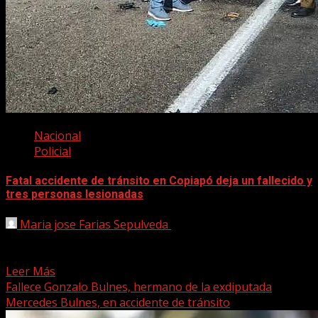
Nacional
Policial
Fatal accidente de tránsito en Copiapó deja un fallecido y
tres personas lesionadas
Maria jose Farias Sepulveda
3 mayo, 2025
Una trágica colisión vehicular se registró en horas
recientes en el kilómetro 20 de la Ruta C386,...
Leer Más
Fallece Gonzalo Bulnes, hermano de la exdiputada
Mercedes Bulnes, en accidente de tránsito