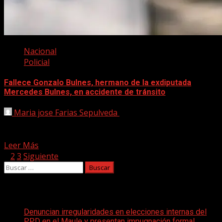
Nacional
Policial
Fallece Gonzalo Bulnes, hermano de la exdiputada
Mercedes Bulnes, en accidente de tránsito
Maria jose Farias Sepulveda
3 mayo, 2025
Durante la mañana de este sábado se confirmó el
fallecimiento de Gonzalo Bulnes, abogado y hermano de...
Leer Más
Paginación
1
2
3
Siguiente
Buscar:
de
entradas
Entradas recientes
Denuncian irregularidades en elecciones internas del
PPD en el Maule y presentan impugnación formal