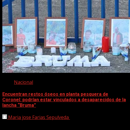
Nacional
Encuentran restos óseos en planta pesquera de
Coronel: podrían estar vinculados a desaparecidos de la
lancha “Bruma”
Maria jose Farias Sepulveda
6 mayo, 2025
Durante una faena de descarga de pescado en la planta