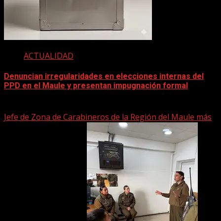
ACTUALIDAD
Denuncian irregularidades en elecciones internas del
PPD en el Maule y presentan impugnación formal
2 junio, 2026
Jefe de Zona de Carabineros de la Región del Maule más