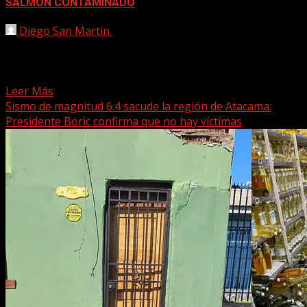
SALMON CONTAMINADO
Diego San Martin
15 agosto, 2025
El Ministerio de Salud anunció este viernes una Alerta
Alimentaria por la detección de Listeria monocytogenes
en...
Leer Más
Sismo de magnitud 6.4 sacude la región de Atacama:
Presidente Boric confirma que no hay víctimas