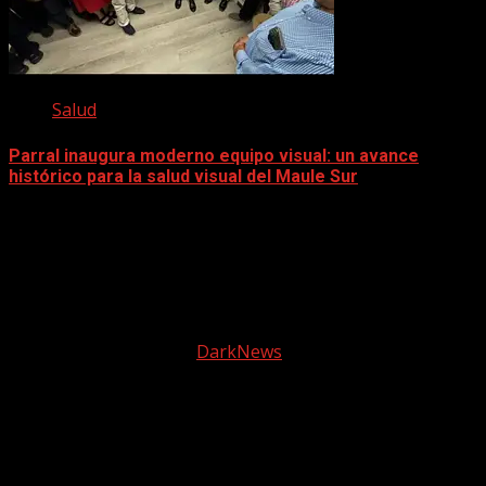
Salud
Parral inaugura moderno equipo visual: un avance
histórico para la salud visual del Maule Sur
5 diciembre, 2025
Facebook
instagram
© 2025 Tele2 Web | Todos los derechos reservados |
Política de Privacidad
|
DarkNews
por AF themes.