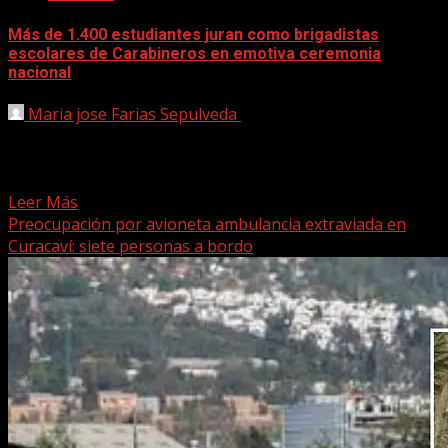
Más de 1.400 estudiantes juran como brigadistas
escolares de Carabineros en emotiva ceremonia
nacional
Maria jose Farias Sepulveda
15 mayo, 2025
En una solemne y significativa ceremonia realizada en la
Escuela de Formación de Carabineros (Esfocar), en
Cerrillos,...
Leer Más
Preocupación por avioneta ambulancia extraviada en
Curacaví: siete personas a bordo