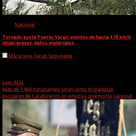
Nacional
Tornado azota Puerto Varas: vientos de hasta 178 km/h
dejan graves daños materiales
Maria jose Farias Sepulveda
25 mayo, 2025
Un devastador tornado se registró la tarde de este
domingo en Puerto Varas, región de Los Lagos, dejando
serios...
Leer Más
Más de 1.400 estudiantes juran como brigadistas
escolares de Carabineros en emotiva ceremonia nacional