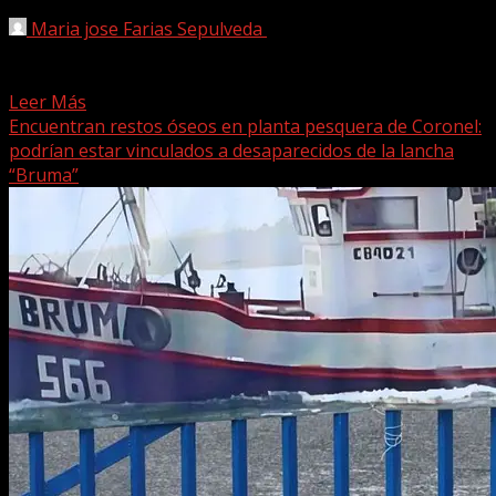
Maria jose Farias Sepulveda
8 mayo, 2025
Una intensa búsqueda se encuentra en desarrollo en la
zona rural de Curacaví, Región Metropolitana, luego de...
Leer Más
Encuentran restos óseos en planta pesquera de Coronel:
podrían estar vinculados a desaparecidos de la lancha
“Bruma”