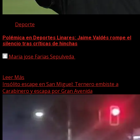
Deporte
Polémica en Deportes Linares: Jaime Valdés rompe el
silencio tras críticas de hinchas
Maria jose Farias Sepulveda
29 abril, 2025
Linares, 29 de abril de 2025 – Un incómodo momento
vivió Jaime “Pajarito” Valdés el pasado fin...
Leer Más
Insólito escape en San Miguel: Ternero embiste a
Carabinero y escapa por Gran Avenida