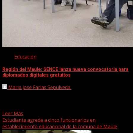
Educación
Región del Maule: SENCE lanza nueva convocatoria para
diplomados digitales gratuitos
Maria jose Farias Sepulveda
30 abril, 2025
Por cuarto año consecutivo, el Servicio Nacional de
Capacitación y Empleo (SENCE), en alianza con Fundación
Telefónica...
Leer Más
Estudiante agrede a cinco funcionarios en
establecimiento educacional de la comuna de Maule