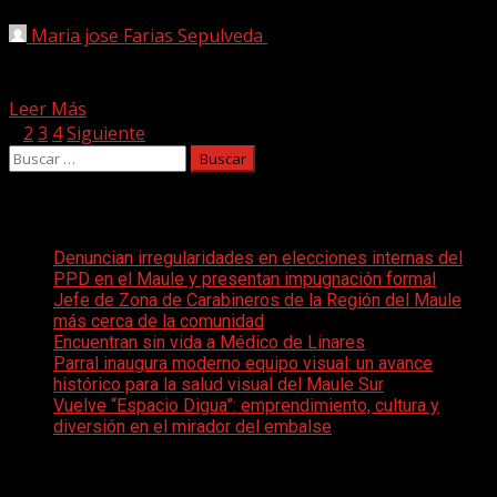
Maria jose Farias Sepulveda
27 abril, 2025
Un trágico accidente de tránsito se registró este sábado
en el sector Las Obras, camino a La...
Leer Más
Paginación
1
2
3
4
Siguiente
Buscar:
de
entradas
Entradas recientes
Denuncian irregularidades en elecciones internas del
PPD en el Maule y presentan impugnación formal
Jefe de Zona de Carabineros de la Región del Maule
más cerca de la comunidad
Encuentran sin vida a Médico de Linares
Parral inaugura moderno equipo visual: un avance
histórico para la salud visual del Maule Sur
Vuelve “Espacio Digua”: emprendimiento, cultura y
diversión en el mirador del embalse
Comentarios recientes