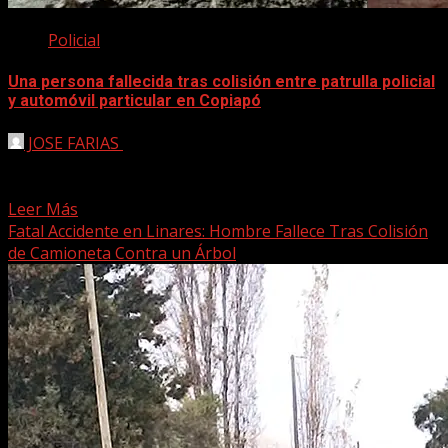
Policial
Una persona fallecida tras colisión entre patrulla policial
y automóvil particular en Copiapó
JOSE FARIAS
28 abril, 2025
Un grave accidente de tránsito ocurrido esta jornada en
la comuna de Copiapó dejó como saldo...
Leer Más
Fatal Accidente en Linares: Hombre Fallece Tras Colisión
de Camioneta Contra un Árbol