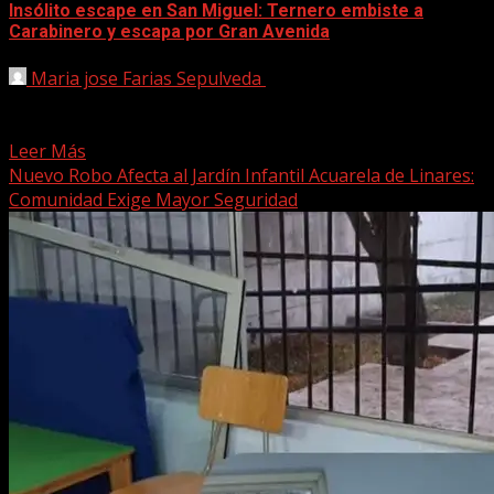
Insólito escape en San Miguel: Ternero embiste a
Carabinero y escapa por Gran Avenida
Maria jose Farias Sepulveda
29 abril, 2025
Una inusual y llamativa situación se vivió la noche de este
lunes en la comuna de San...
Leer Más
Nuevo Robo Afecta al Jardín Infantil Acuarela de Linares:
Comunidad Exige Mayor Seguridad