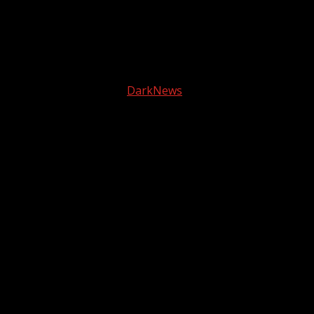
5 diciembre, 2025
Facebook
instagram
© 2025 Tele2 Web | Todos los derechos reservados |
Política de Privacidad
|
DarkNews
por AF themes.