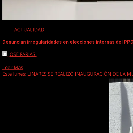
ACTUALIDAD
Denuncian irregularidades en elecciones internas del PP
JOSE FARIAS
2 junio, 2026
La lista “Construyamos el PPD del Futuro”, encabezada por 
Leer Más
Este lunes: LINARES SE REALIZÓ INAUGURACIÓN DE LA MUE