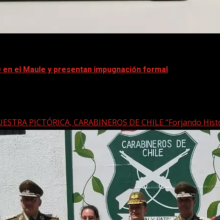
D en el Maule y presentan impugnación formal
Liliana Caro, acusó una serie de anomalías durante...
STRA PICTÓRICA, CARABINEROS DE CHILE “Forjando Historia