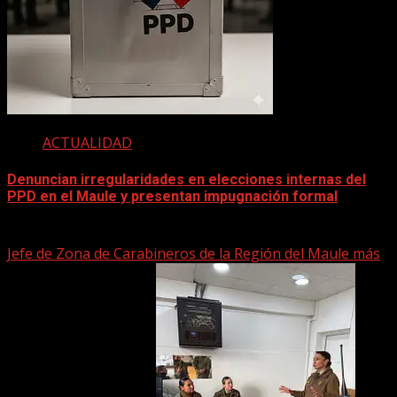
ACTUALIDAD
Denuncian irregularidades en elecciones internas del
PPD en el Maule y presentan impugnación formal
2 junio, 2026
Jefe de Zona de Carabineros de la Región del Maule más