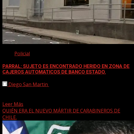
Policial
PARRAL: SUJETO ES ENCONTRADO HERIDO EN ZONA DE
CAJEROS AUTOMATICOS DE BANCO ESTADO.
Diego San Martin
15 agosto, 2025
Durante la mañana de este viernes, personal de
Carabineros acudió a un llamado de alerta realizado por...
Leer Más
QUIÉN ERA EL NUEVO MÁRTIR DE CARABINEROS DE
CHILE.