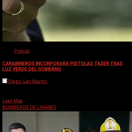
Policial
CARABINEROS INCORPORARA PISTOLAS TASER TRAS
LUZ VERDE DEL GOBIERNO
Diego San Martin
27 agosto, 2025
El plan piloto con armas de menor letalidad se enfocará
en casos de violencia intrafamiliar. Cada unidad...
Leer Más
BOMBEROS DE LINARES