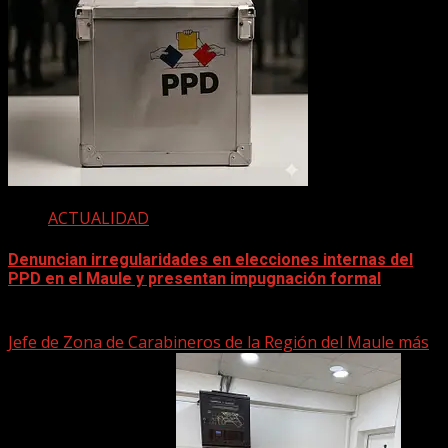
ACTUALIDAD
Denuncian irregularidades en elecciones internas del
PPD en el Maule y presentan impugnación formal
2 junio, 2026
Jefe de Zona de Carabineros de la Región del Maule más