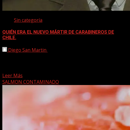
Sin categoría
QUIÉN ERA EL NUEVO MÁRTIR DE CARABINEROS DE
CHILE.
Diego San Martin
15 agosto, 2025
El Sargento 2do. Ricardo Stefan Belmar Belmar,(Q.E.P.D.),
motorista policial, falleció cuando se trasladaba a prestar
apoyo a...
Leer Más
SALMON CONTAMINADO