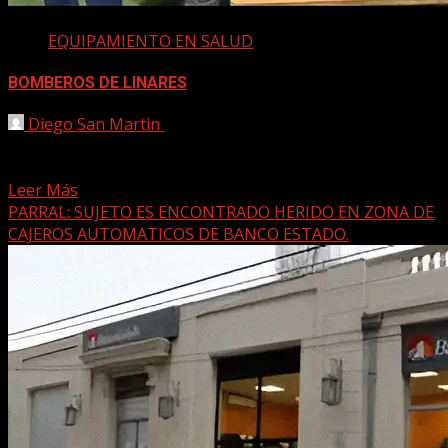
EQUIPAMIENTO EN SALUD
BOMBEROS DE LINARES
Diego San Martin
18 agosto, 2025
El Cuerpo de Bomberos de esta cuidad, recibió de manos
de la Fundación Te Apoyamos, que encabeza...
Leer Más
PARRAL: SUJETO ES ENCONTRADO HERIDO EN ZONA DE
CAJEROS AUTOMATICOS DE BANCO ESTADO.