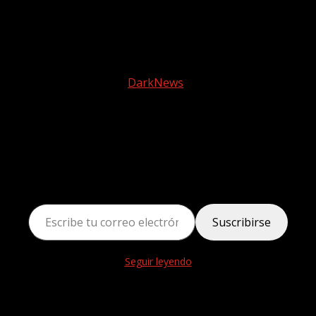
Facebook
instagram
© 2025 Tele2 Web | Todos los derechos reservados |
Política de Privacidad
|
DarkNews
por AF themes.
Descubre más desde Tele 2
Web
Suscríbete ahora para seguir leyendo y obtener
acceso al archivo completo.
Escribe tu correo electrónico…
Suscribirse
Seguir leyendo