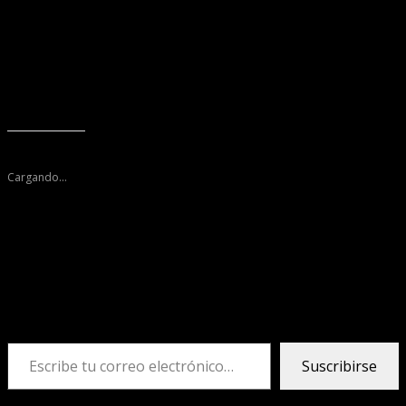
funcionarios y la comunidad.
Hasta el momento, las circunstancias del hecho están
siendo investigadas por las autoridades.
Me gusta esto:
Cargando...
Descubre más desde Tele 2 Web
Suscríbete y recibe las últimas entradas en tu correo
electrónico.
Escribe tu correo electrónico…
Suscribirse