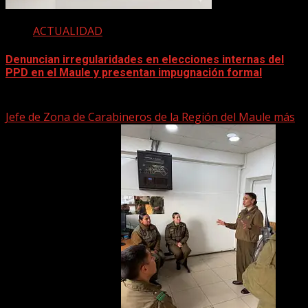
ACTUALIDAD
Denuncian irregularidades en elecciones internas del
PPD en el Maule y presentan impugnación formal
2 junio, 2026
Jefe de Zona de Carabineros de la Región del Maule más