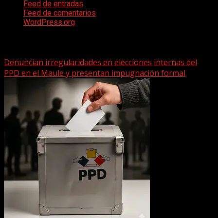
Feed de entradas
Feed de comentarios
WordPress.org
Te pueden interesar
Denuncian irregularidades en elecciones internas del
PPD en el Maule y presentan impugnación formal