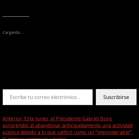
probidad, la transparencia y la correcta administración de
los bienes municipales.
Me gusta esto:
Cargando...
Descubre más desde Tele 2 Web
Suscríbete y recibe las últimas entradas en tu correo
electrónico.
Escribe tu correo electrónico…
Suscribirse
Sigue
Anterior:
Este lunes, el Presidente Gabriel Boric
sorprendió al abandonar anticipadamente una actividad
leyendo
pública debido a lo que calificó como un “imponderable”.
El motivo conmovió a todos