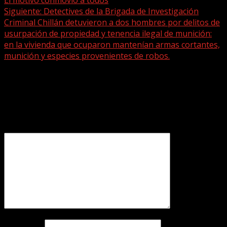
Siguiente:
Detectives de la Brigada de Investigación
Criminal Chillán detuvieron a dos hombres por delitos de
usurpación de propiedad y tenencia ilegal de munición:
en la vivienda que ocuparon mantenían armas cortantes,
munición y especies provenientes de robos.
Deja una respuesta
Tu dirección de correo electrónico no será publicada.
Los
campos obligatorios están marcados con
*
Comentario
*
Nombre
*