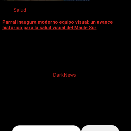
Salud
Parral inaugura moderno equipo visual: un avance
histórico para la salud visual del Maule Sur
5 diciembre, 2025
Facebook
instagram
© 2025 Tele2 Web | Todos los derechos reservados |
Política de Privacidad
|
DarkNews
por AF themes.
Descubre más desde Tele 2
Web
Suscríbete ahora para seguir leyendo y obtener
acceso al archivo completo.
Escribe tu correo electrónico…